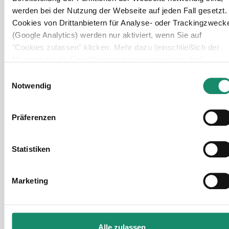
werden bei der Nutzung der Webseite auf jeden Fall gesetzt.
Cookies von Drittanbietern für Analyse- oder Trackingzweck
Zur Website
(Google Analytics) werden nur aktiviert, wenn Sie auf
"Cookies zulassen" klicken. Mehr dazu (einschließlich der
Öffnungszeiten:
Möglichkeit, die Einwilligungserklärung zu widerrufen)
Montags - Samstags 08:00 - 20:00
erfahren Sie in unserer
Datenschutzerklärung
—
Einwilligungsauswahl
Impressum
.
Notwendig
Präferenzen
Statistiken
Marketing
Alle zulassen