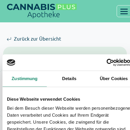
Zurück zur Übersicht
Olivarum Apotheke
Zustimmung
Details
Über Cookies
im EKZ Rheinhausen
Asterlager Str. 90
Diese Webseite verwendet Cookies
47228 Duisburg
Bei dem Besuch dieser Webseite werden personenbezogene
Google Maps
Daten verarbeitet und Cookies auf Ihrem Endgerät
gespeichert. Unsere Cookies, die zwingend für die
02065 960 650
Bereitstellung der Funktionen der Webseite notwendig sind,